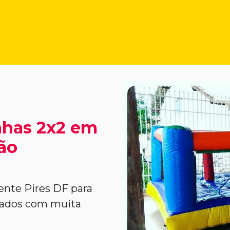
nhas 2x2 em
são
ente Pires DF para
idados com muita