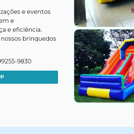
nizações e eventos
gem e
 e eficiência.
 nossos brinquedos
1)99255-9830
PP