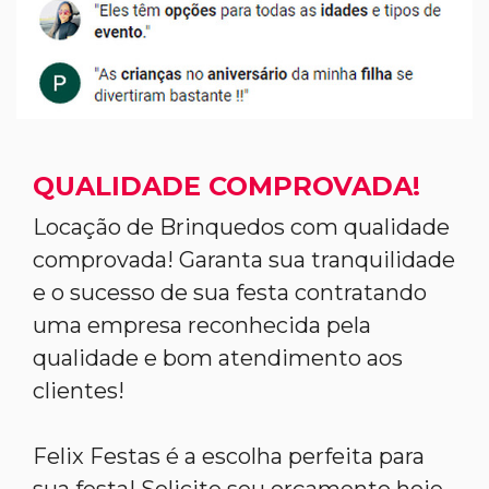
QUALIDADE COMPROVADA!
Locação de Brinquedos com qualidade
comprovada! Garanta sua tranquilidade
e o sucesso de sua festa contratando
uma empresa reconhecida pela
qualidade e bom atendimento aos
clientes!
Felix Festas é a escolha perfeita para