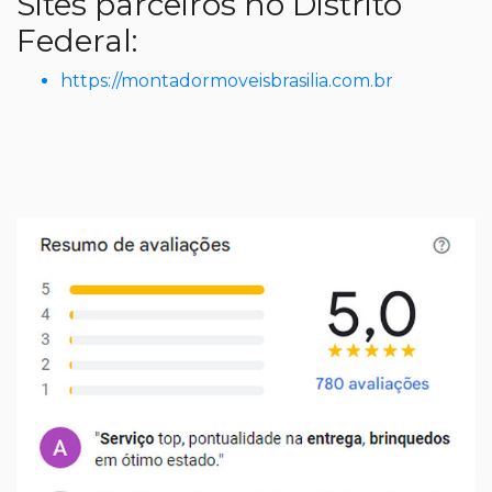
Sites parceiros no Distrito
Federal:
https://montadormoveisbrasilia.com.br