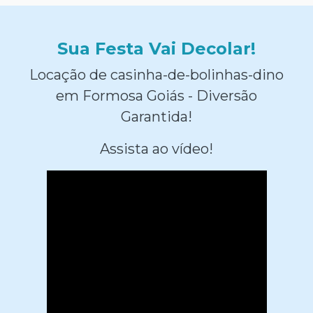
Sua Festa Vai Decolar!
Locação de casinha-de-bolinhas-dino
em Formosa Goiás - Diversão
Garantida!
Assista ao vídeo!