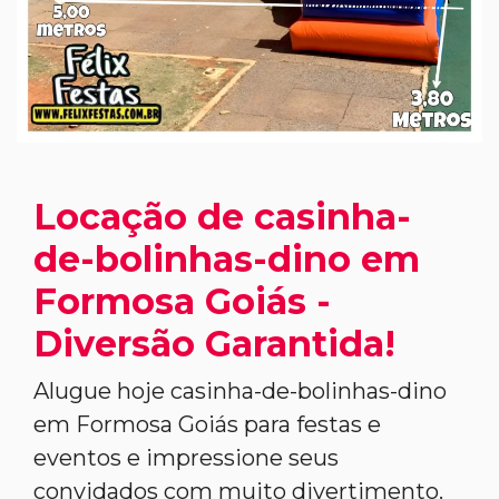
Locação de casinha-
de-bolinhas-dino em
Formosa Goiás -
Diversão Garantida!
Alugue hoje casinha-de-bolinhas-dino
em Formosa Goiás para festas e
eventos e impressione seus
convidados com muito divertimento.