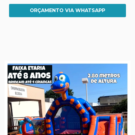
ORÇAMENTO VIA WHATSAPP