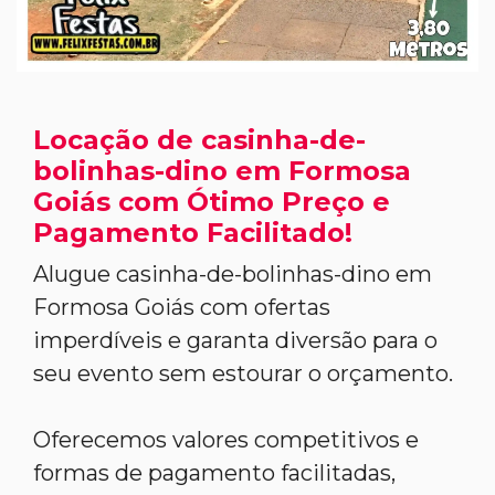
Locação de casinha-de-
bolinhas-dino em Formosa
Goiás com Ótimo Preço e
Pagamento Facilitado!
Alugue casinha-de-bolinhas-dino em
Formosa Goiás com ofertas
imperdíveis e garanta diversão para o
seu evento sem estourar o orçamento.
Oferecemos valores competitivos e
formas de pagamento facilitadas,