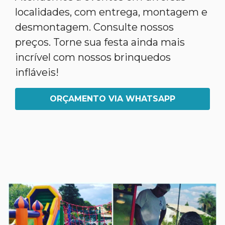
localidades, com entrega, montagem e
desmontagem. Consulte nossos
preços. Torne sua festa ainda mais
incrível com nossos brinquedos
infláveis!
ORÇAMENTO VIA WHATSAPP