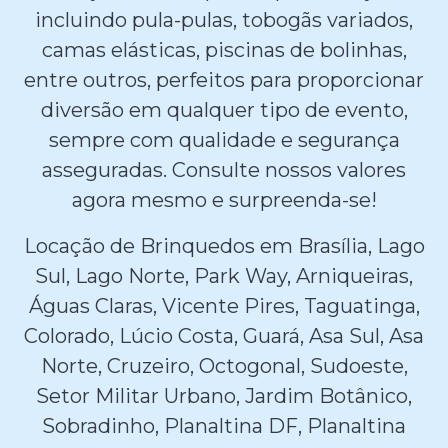
incluindo pula-pulas, tobogãs variados,
camas elásticas, piscinas de bolinhas,
entre outros, perfeitos para proporcionar
diversão em qualquer tipo de evento,
sempre com qualidade e segurança
asseguradas. Consulte nossos valores
agora mesmo e surpreenda-se!
Locação de Brinquedos em Brasília, Lago
Sul, Lago Norte, Park Way, Arniqueiras,
Águas Claras, Vicente Pires, Taguatinga,
Colorado, Lúcio Costa, Guará, Asa Sul, Asa
Norte, Cruzeiro, Octogonal, Sudoeste,
Setor Militar Urbano, Jardim Botânico,
Sobradinho, Planaltina DF, Planaltina