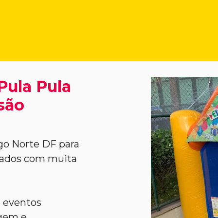
Pula Pula
são
go Norte DF para
idados com muita
e eventos
agem e