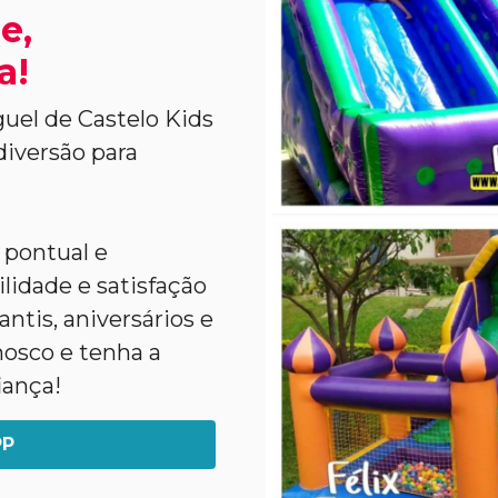
e,
a!
uel de Castelo Kids
diversão para
 pontual e
lidade e satisfação
ntis, aniversários e
nosco e tenha a
iança!
PP