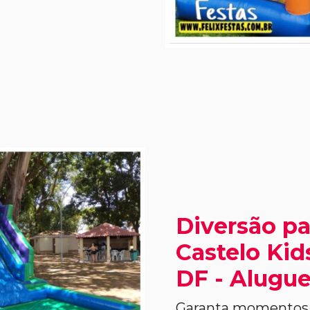
Diversão pa
Castelo Kid
DF - Alugue
Garanta momentos i