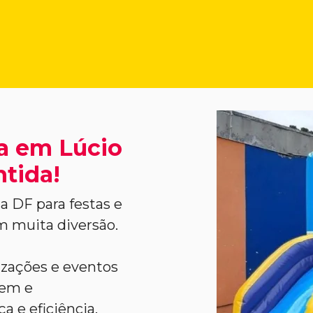
a em Lúcio
ntida!
a DF para festas e
m muita diversão.
nizações e eventos
gem e
 e eficiência.