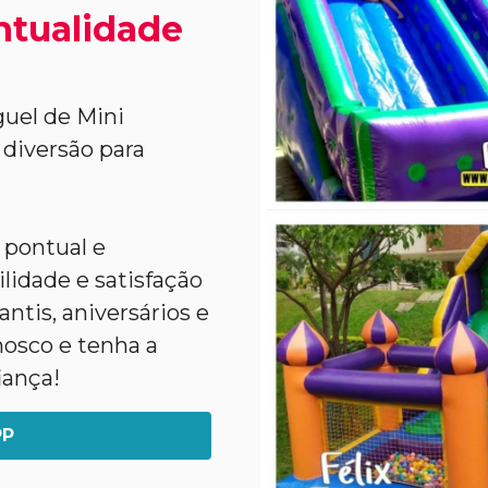
ntualidade
uel de Mini
diversão para
 pontual e
lidade e satisfação
ntis, aniversários e
nosco e tenha a
iança!
PP