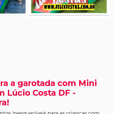
ra a garotada com Mini
 Lúcio Costa DF -
ra!
os inesquecíveis para as crianças com