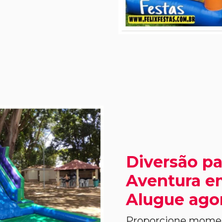
Diversão pa
Aventura em
Alugue ago
Proporcione moment