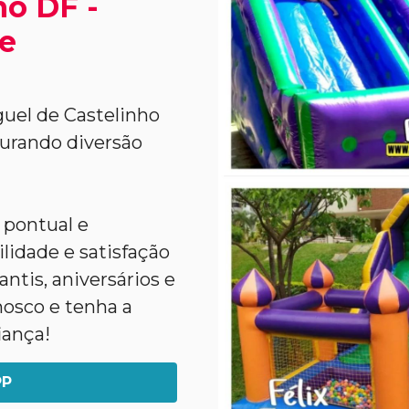
o DF -
 e
uel de Castelinho
urando diversão
 pontual e
lidade e satisfação
ntis, aniversários e
nosco e tenha a
iança!
PP