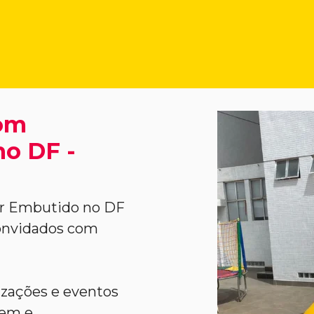
com
o DF -
or Embutido no DF
convidados com
nizações e eventos
gem e