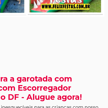
ra a garotada com
 com Escorregador
o DF - Alugue agora!
nesquecíveis para as crianças com nosso