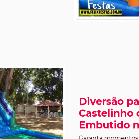
Diversão pa
Castelinho
Embutido n
Garanta momentos i