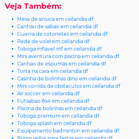
Veja Também:
Mesa de sinuca em ceilandia df
Canhao de sabao em ceilandia df
Guerra de cotonetes em ceilandia df
Rede de volei em ceilandia df
Toboga inflavel mf em ceilandia df
Mini aventura com piscina em ceilandia df
Canhao de espumas em ceilandia df
Torta na cara em ceilandia df
Casinha de bolinhas dino em ceilandia df
Mini corrida de obstaculos em ceilandia df
Air soccer em ceilandia df
Futsabao 8x4 em ceilandia df
Piscina de bolinhas em ceilandia df
Toboga premium em ceilandia df
Toboga splash em ceilandia df
Equipamento badminton em ceilandia df
Brinquedos para festas em ceilandia df