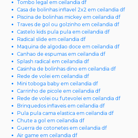
Tombo legal em ceilandia df
Casa de bolinhas inflavel 2x2 em ceilandia df
Piscina de bolinhas mickey em ceilandia df
Traves de gol ou golzinho em ceilandia df
Castelo kids pula pula em ceilandia df
Radical slide em ceilandia df
Maquina de algodao doce em ceilandia df
Canhao de espumas em ceilandia df
Splash radical em ceilandia df
Casinha de bolinhas dino em ceilandia df
Rede de volei em ceilandia df
Mini toboga baby em ceilandia df
Carrinho de picole em ceilandia df
Rede de volei ou futevolei em ceilandia df
Brinquedos inflaveis em ceilandia df
Pula pula cama elastica em ceilandia df
Chute a gol em ceilandia df
Guerra de cotonetes em ceilandia df
Air game em ceilandia df