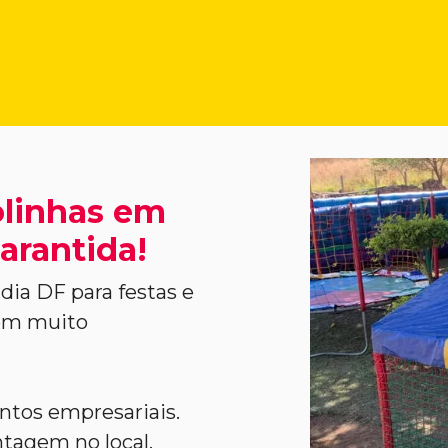
olinhas em
arantida!
dia DF para festas e
com muito
entos empresariais.
agem no local,