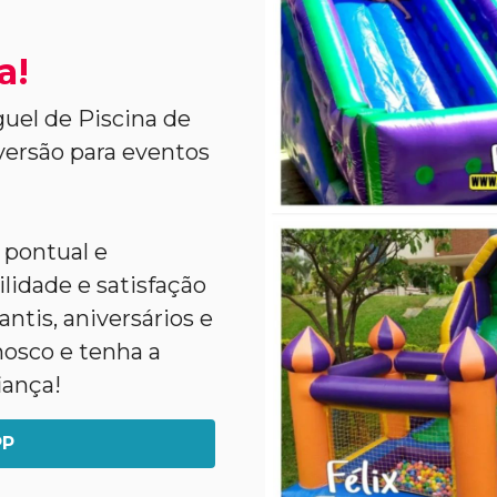
a!
uel de Piscina de
versão para eventos
 pontual e
lidade e satisfação
ntis, aniversários e
nosco e tenha a
iança!
PP