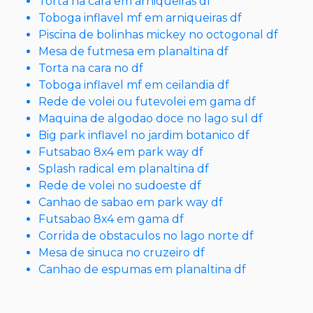
Torta na cara em arniqueiras df
Toboga inflavel mf em arniqueiras df
Piscina de bolinhas mickey no octogonal df
Mesa de futmesa em planaltina df
Torta na cara no df
Toboga inflavel mf em ceilandia df
Rede de volei ou futevolei em gama df
Maquina de algodao doce no lago sul df
Big park inflavel no jardim botanico df
Futsabao 8x4 em park way df
Splash radical em planaltina df
Rede de volei no sudoeste df
Canhao de sabao em park way df
Futsabao 8x4 em gama df
Corrida de obstaculos no lago norte df
Mesa de sinuca no cruzeiro df
Canhao de espumas em planaltina df