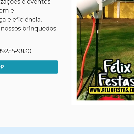
nizações e eventos
gem e
 e eficiência.
 nossos brinquedos
1)99255-9830
PP