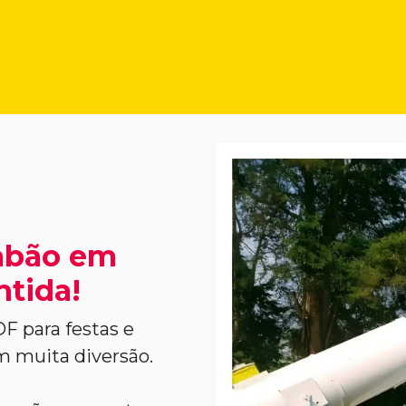
abão em
ntida!
F para festas e
m muita diversão.