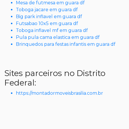
Mesa de futmesa em guara df
Toboga jacare em guara df
Big park inflavel em guara df
Futsabao 10x5 em guara df
Toboga inflavel mf em guara df
Pula pula cama elastica em guara df
Brinquedos para festas infantis em guara df
Sites parceiros no Distrito
Federal:
https://montadormoveisbrasilia.com.br