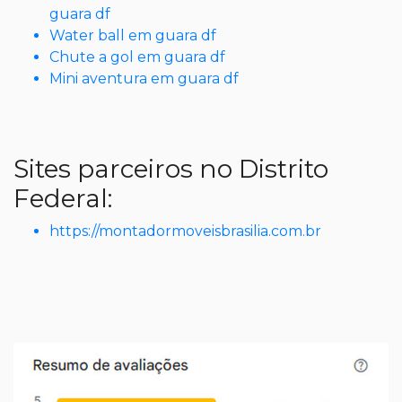
guara df
Water ball em guara df
Chute a gol em guara df
Mini aventura em guara df
Sites parceiros no Distrito
Federal:
https://montadormoveisbrasilia.com.br