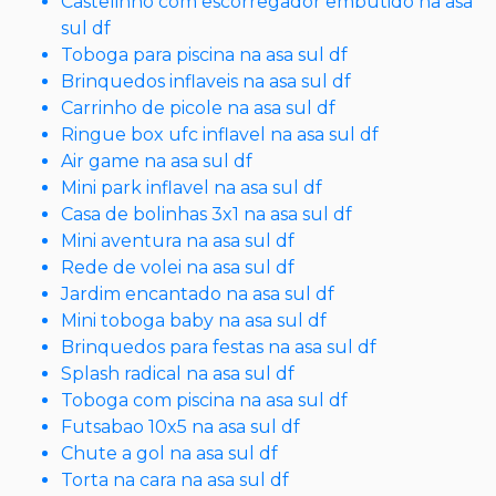
Castelinho com escorregador embutido na asa
sul df
Toboga para piscina na asa sul df
Brinquedos inflaveis na asa sul df
Carrinho de picole na asa sul df
Ringue box ufc inflavel na asa sul df
Air game na asa sul df
Mini park inflavel na asa sul df
Casa de bolinhas 3x1 na asa sul df
Mini aventura na asa sul df
Rede de volei na asa sul df
Jardim encantado na asa sul df
Mini toboga baby na asa sul df
Brinquedos para festas na asa sul df
Splash radical na asa sul df
Toboga com piscina na asa sul df
Futsabao 10x5 na asa sul df
Chute a gol na asa sul df
Torta na cara na asa sul df