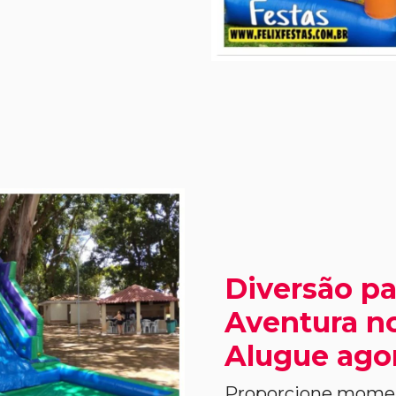
Diversão pa
Aventura no
Alugue ago
Proporcione moment