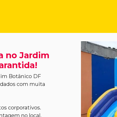
a no Jardim
arantida!
dim Botânico DF
vidados com muita
tos corporativos.
tagem no local,