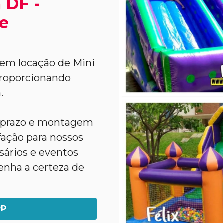
 DF -
 e
 em locação de Mini
proporcionando
.
o prazo e montagem
sfação para nossos
rsários e eventos
enha a certeza de
PP