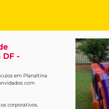
de
 DF -
culos em Planaltina
convidados com
tos corporativos.