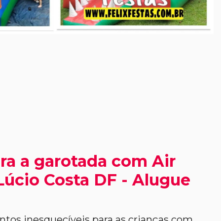
ra a garotada com Air
úcio Costa DF - Alugue
os inesquecíveis para as crianças com