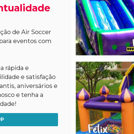
ntualidade
ção de Air Soccer
 para eventos com
a rápida e
lidade e satisfação
ntis, aniversários e
nosco e tenha a
idade!
PP