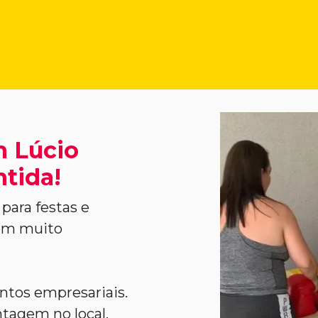
m Lúcio
ntida!
para festas e
com muito
entos empresariais.
agem no local,