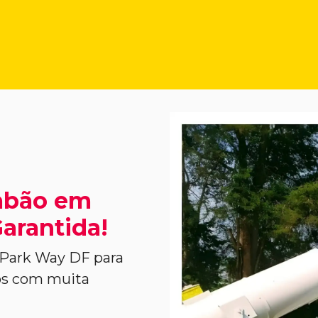
abão em
arantida!
Park Way DF para
dos com muita