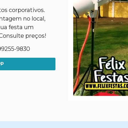
tos corporativos.
tagem no local,
sua festa um
Consulte preços!
1)99255-9830
PP