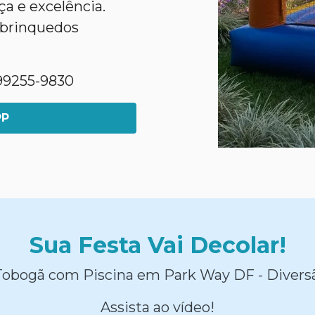
a e excelência.
 brinquedos
1)99255-9830
PP
Sua Festa Vai Decolar!
Tobogã com Piscina em Park Way DF - Diversã
Assista ao vídeo!