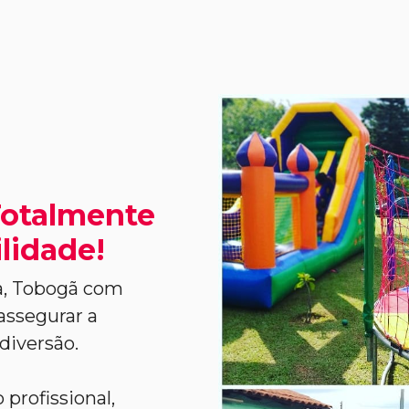
Totalmente
lidade!
a, Tobogã com
assegurar a
diversão.
profissional,