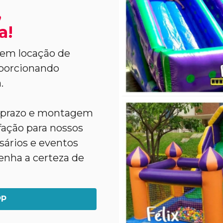
,
a!
 em locação de
porcionando
.
o prazo e montagem
sfação para nossos
rsários e eventos
enha a certeza de
PP