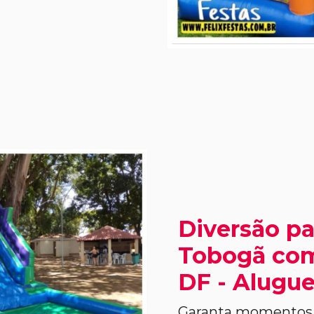
Diversão pa
Tobogã com
DF - Alugue
Garanta momentos 