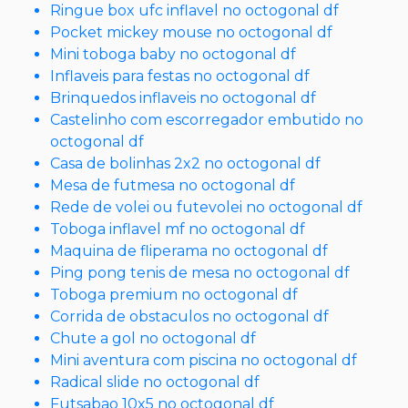
Ringue box ufc inflavel no octogonal df
Pocket mickey mouse no octogonal df
Mini toboga baby no octogonal df
Inflaveis para festas no octogonal df
Brinquedos inflaveis no octogonal df
Castelinho com escorregador embutido no
octogonal df
Casa de bolinhas 2x2 no octogonal df
Mesa de futmesa no octogonal df
Rede de volei ou futevolei no octogonal df
Toboga inflavel mf no octogonal df
Maquina de fliperama no octogonal df
Ping pong tenis de mesa no octogonal df
Toboga premium no octogonal df
Corrida de obstaculos no octogonal df
Chute a gol no octogonal df
Mini aventura com piscina no octogonal df
Radical slide no octogonal df
Futsabao 10x5 no octogonal df