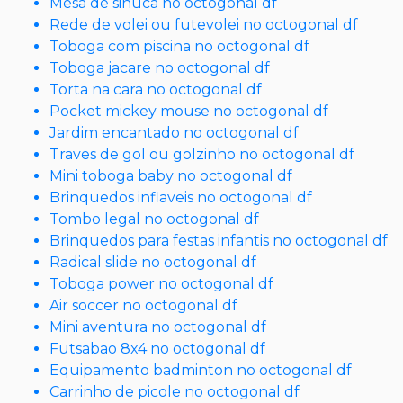
Mesa de sinuca no octogonal df
Rede de volei ou futevolei no octogonal df
Toboga com piscina no octogonal df
Toboga jacare no octogonal df
Torta na cara no octogonal df
Pocket mickey mouse no octogonal df
Jardim encantado no octogonal df
Traves de gol ou golzinho no octogonal df
Mini toboga baby no octogonal df
Brinquedos inflaveis no octogonal df
Tombo legal no octogonal df
Brinquedos para festas infantis no octogonal df
Radical slide no octogonal df
Toboga power no octogonal df
Air soccer no octogonal df
Mini aventura no octogonal df
Futsabao 8x4 no octogonal df
Equipamento badminton no octogonal df
Carrinho de picole no octogonal df