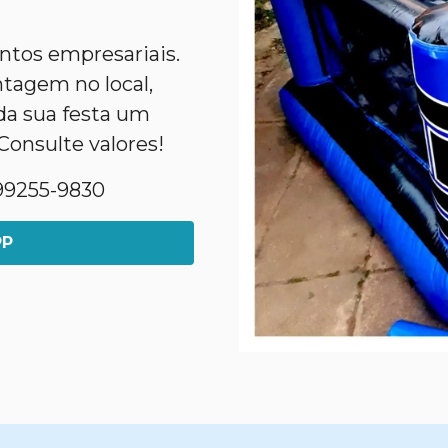
entos empresariais.
agem no local,
da sua festa um
Consulte valores!
1)99255-9830
PP