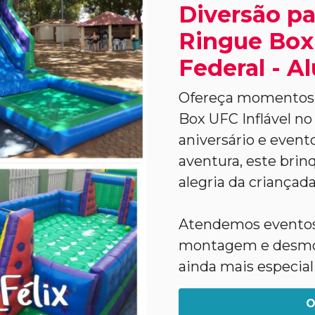
Diversão pa
Ringue Box 
Federal - A
Ofereça momentos ú
Box UFC Inflável no 
aniversário e evento
aventura, este brinq
alegria da criançada
Atendemos eventos 
montagem e desmon
ainda mais especial
O