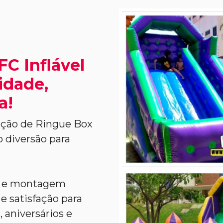
C Inflável
lidade,
a!
ação de Ringue Box
o diversão para
l e montagem
e satisfação para
 aniversários e