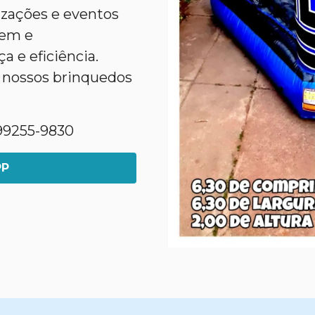
nizações e eventos
gem e
 e eficiência.
 nossos brinquedos
1)99255-9830
PP