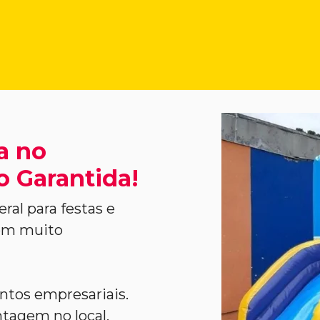
a no
ão Garantida!
ral para festas e
com muito
entos empresariais.
agem no local,