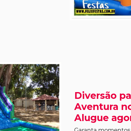
Diversão pa
Aventura no
Alugue ago
Garanta momentos i