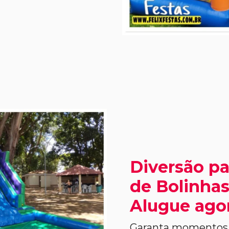
Diversão pa
de Bolinhas 
Alugue ago
Garanta momentos i