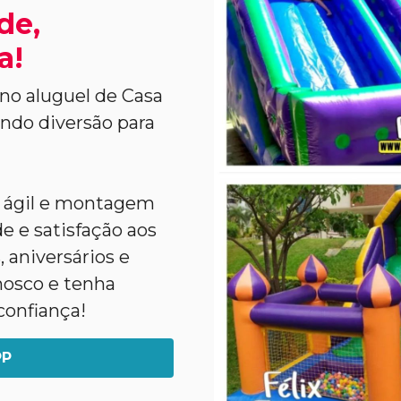
de,
a!
no aluguel de Casa
indo diversão para
a ágil e montagem
e e satisfação aos
 aniversários e
nosco e tenha
confiança!
PP