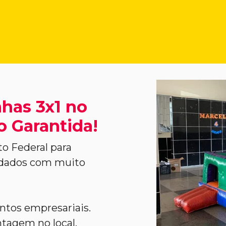
has 3x1 no
ão Garantida!
to Federal para
vidados com muito
entos empresariais.
agem no local,