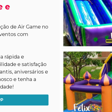
e e
ação de Air Game no
eventos com
a rápida e
lidade e satisfação
ntis, aniversários e
nosco e tenha a
idade!
PP