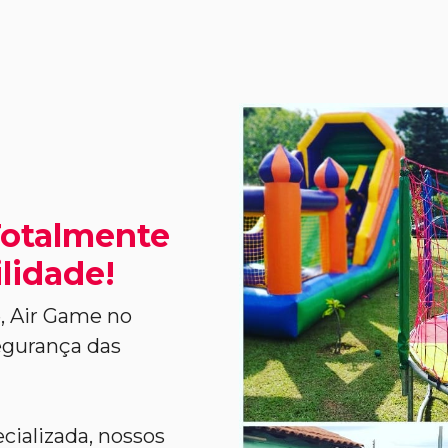
Totalmente
lidade!
, Air Game no
egurança das
cializada, nossos