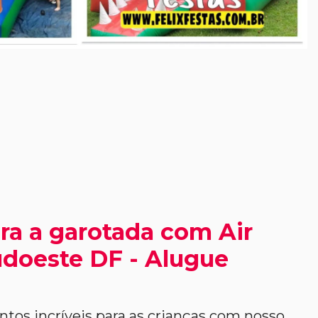
ra a garotada com Air
doeste DF - Alugue
os incríveis para as crianças com nosso