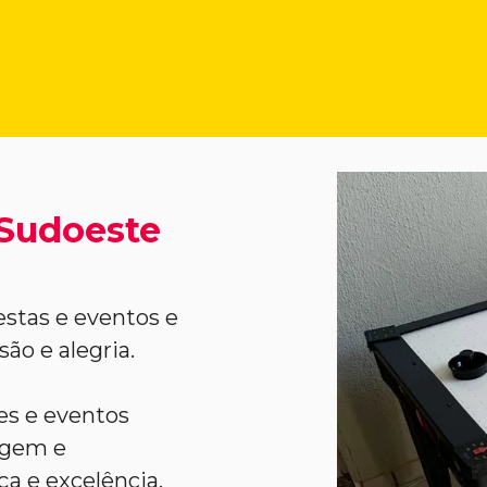
 Sudoeste
estas e eventos e
ão e alegria.
ões e eventos
agem e
a e excelência.