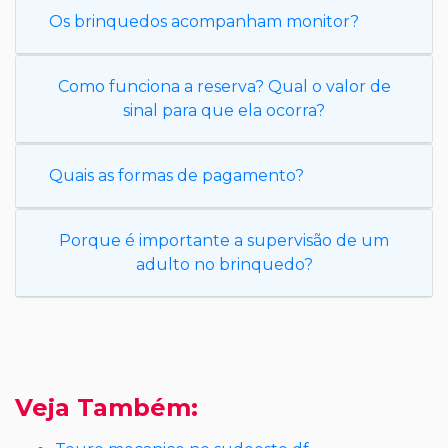
Os brinquedos acompanham monitor?
Como funciona a reserva? Qual o valor de
sinal para que ela ocorra?
Quais as formas de pagamento?
Porque é importante a supervisão de um
adulto no brinquedo?
Veja Também: