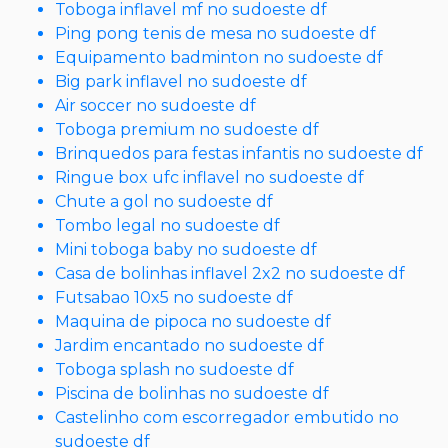
Toboga inflavel mf no sudoeste df
Ping pong tenis de mesa no sudoeste df
Equipamento badminton no sudoeste df
Big park inflavel no sudoeste df
Air soccer no sudoeste df
Toboga premium no sudoeste df
Brinquedos para festas infantis no sudoeste df
Ringue box ufc inflavel no sudoeste df
Chute a gol no sudoeste df
Tombo legal no sudoeste df
Mini toboga baby no sudoeste df
Casa de bolinhas inflavel 2x2 no sudoeste df
Futsabao 10x5 no sudoeste df
Maquina de pipoca no sudoeste df
Jardim encantado no sudoeste df
Toboga splash no sudoeste df
Piscina de bolinhas no sudoeste df
Castelinho com escorregador embutido no
sudoeste df