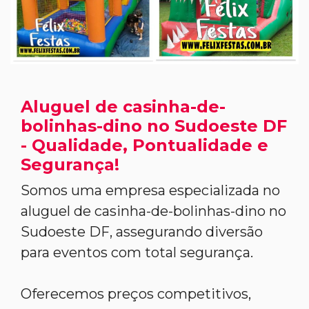
Aluguel de casinha-de-
bolinhas-dino no Sudoeste DF
- Qualidade, Pontualidade e
Segurança!
Somos uma empresa especializada no
aluguel de casinha-de-bolinhas-dino no
Sudoeste DF, assegurando diversão
para eventos com total segurança.
Oferecemos preços competitivos,