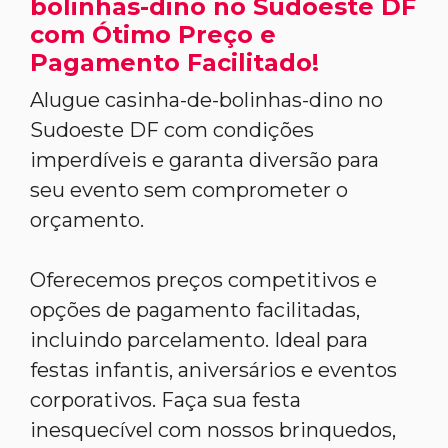
bolinhas-dino no Sudoeste DF
com Ótimo Preço e
Pagamento Facilitado!
Alugue casinha-de-bolinhas-dino no
Sudoeste DF com condições
imperdíveis e garanta diversão para
seu evento sem comprometer o
orçamento.
Oferecemos preços competitivos e
opções de pagamento facilitadas,
incluindo parcelamento. Ideal para
festas infantis, aniversários e eventos
corporativos. Faça sua festa
inesquecível com nossos brinquedos,