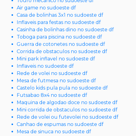
Touro mecanico no sudoeste df
Air game no sudoeste df
Casa de bolinhas 3x1 no sudoeste df
Inflaveis para festas no sudoeste df
Casinha de bolinhas dino no sudoeste df
Toboga para piscina no sudoeste df
Guerra de cotonetes no sudoeste df
Corrida de obstaculos no sudoeste df
Mini park inflavel no sudoeste df
Inflaveis no sudoeste df
Rede de volei no sudoeste df
Mesa de futmesa no sudoeste df
Castelo kids pula pula no sudoeste df
Futsabao 8x4 no sudoeste df
Maquina de algodao doce no sudoeste df
Mini corrida de obstaculos no sudoeste df
Rede de volei ou futevolei no sudoeste df
Canhao de espumas no sudoeste df
Mesa de sinuca no sudoeste df