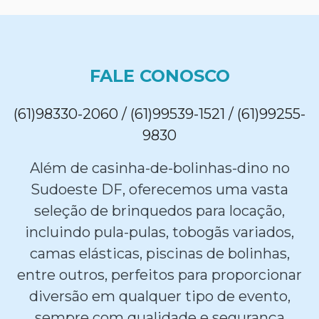
FALE CONOSCO
(61)98330-2060 / (61)99539-1521 / (61)99255-
9830
Além de casinha-de-bolinhas-dino no
Sudoeste DF, oferecemos uma vasta
seleção de brinquedos para locação,
incluindo pula-pulas, tobogãs variados,
camas elásticas, piscinas de bolinhas,
entre outros, perfeitos para proporcionar
diversão em qualquer tipo de evento,
sempre com qualidade e segurança