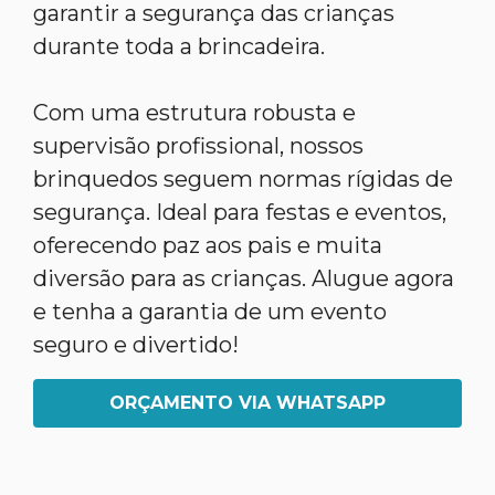
garantir a segurança das crianças
durante toda a brincadeira.
Com uma estrutura robusta e
supervisão profissional, nossos
brinquedos seguem normas rígidas de
segurança. Ideal para festas e eventos,
oferecendo paz aos pais e muita
diversão para as crianças. Alugue agora
e tenha a garantia de um evento
seguro e divertido!
ORÇAMENTO VIA WHATSAPP