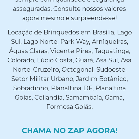
asseguradas. Consulte nossos valores
agora mesmo e surpreenda-se!
Locação de Brinquedos em Brasília, Lago
Sul, Lago Norte, Park Way, Arniqueiras,
Águas Claras, Vicente Pires, Taguatinga,
Colorado, Lúcio Costa, Guará, Asa Sul, Asa
Norte, Cruzeiro, Octogonal, Sudoeste,
Setor Militar Urbano, Jardim Botânico,
Sobradinho, Planaltina DF, Planaltina
Goias, Ceilandia, Samambaia, Gama,
Formosa Goiás.
CHAMA NO ZAP AGORA!