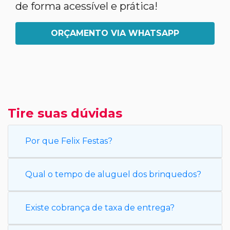
de forma acessível e prática!
ORÇAMENTO VIA WHATSAPP
Tire suas dúvidas
Por que Felix Festas?
Qual o tempo de aluguel dos brinquedos?
Existe cobrança de taxa de entrega?