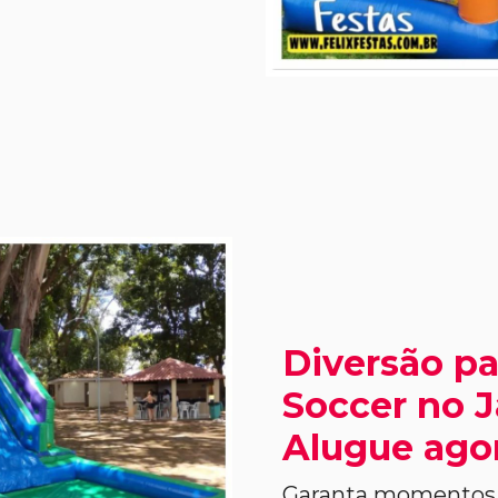
Diversão pa
Soccer no J
Alugue ago
Garanta momentos 