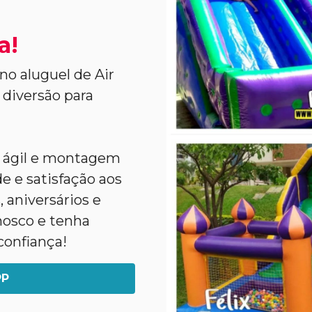
a!
no aluguel de Air
 diversão para
a ágil e montagem
e e satisfação aos
 aniversários e
nosco e tenha
confiança!
PP