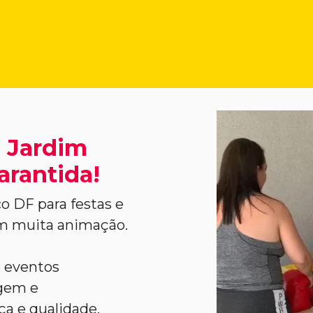
o Jardim
arantida!
o DF para festas e
om muita animação.
e eventos
agem e
a e qualidade.